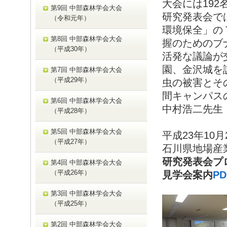
大会には19
第9回 中部森林学会大会
研究発表会で
（令和元年）
環境保全」の
第8回 中部森林学会大会
握のためのブ
（平成30年）
活発な議論が
園、金沢城を
第7回 中部森林学会大会
（平成29年）
虫の被害とそ
間キャンパス
第6回 中部森林学会大会
中村浩二先生
（平成28年）
第5回 中部森林学会大会
平成23年10
（平成27年）
石川県地場産
研究発表会プ
第4回 中部森林学会大会
（平成26年）
見学会案内
P
第3回 中部森林学会大会
（平成25年）
第2回 中部森林学会大会